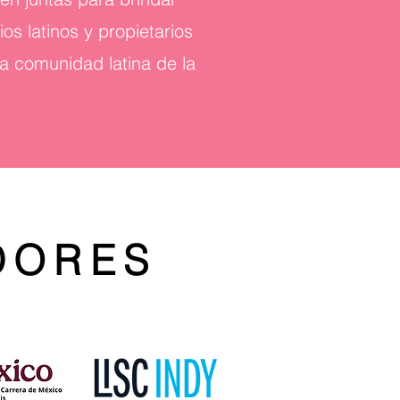
s latinos y propietarios
a comunidad latina de la
DORES