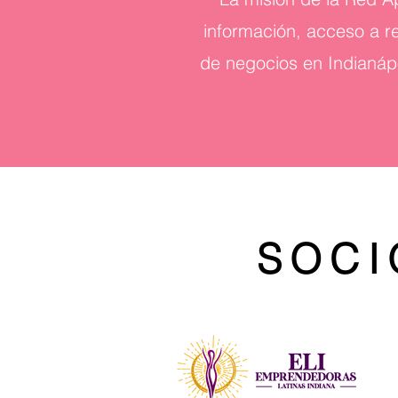
información, acceso a r
de negocios en Indianápo
SOCI