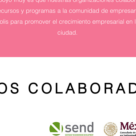
ecursos y programas a la comunidad de empresario
lis para promover el crecimiento empresarial en l
ciudad.
OS COLABORA