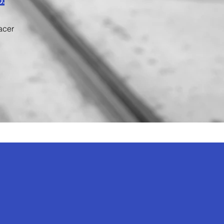
0.
acer