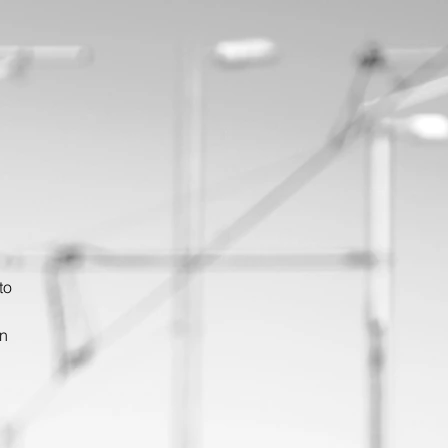
to
en