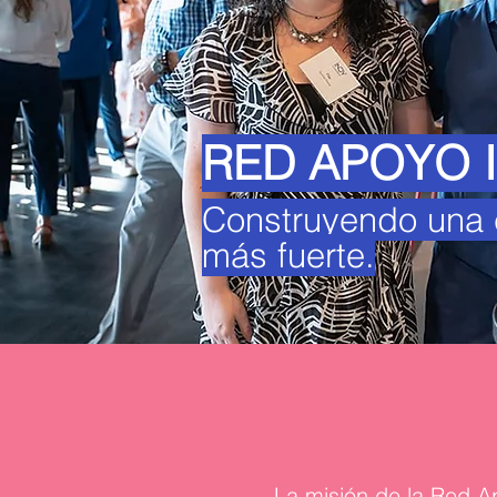
RED APOYO 
Construyendo una 
más fuerte.
La misión de la Red A