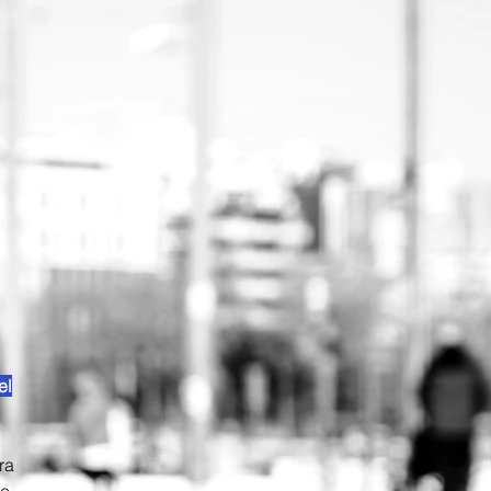
el
ra